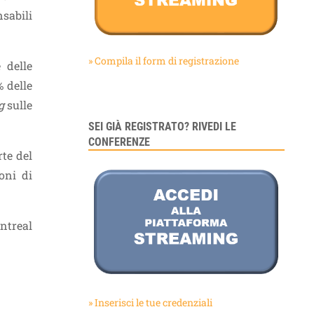
nsabili
» Compila il form di registrazione
 delle
% delle
g
sulle
SEI GIÀ REGISTRATO? RIVEDI LE
CONFERENZE
rte del
oni di
ntreal
» Inserisci le tue credenziali