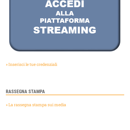
» Inserisci le tue credenziali
RASSEGNA STAMPA
» La rassegna stampa sui media