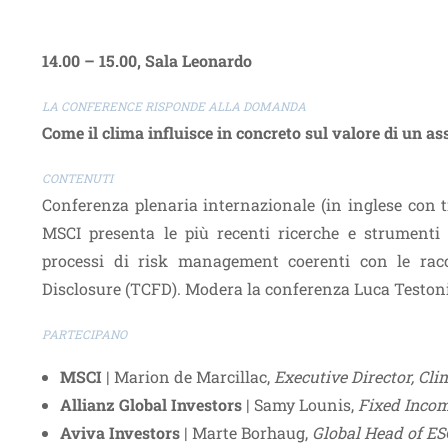
14.00 – 15.00, Sala Leonardo
LA CONFERENCE RISPONDE ALLA DOMANDA
Come il clima influisce in concreto sul valore di un as
CONTENUTI
Conferenza plenaria internazionale (in inglese con tr
MSCI presenta le più recenti ricerche e strumenti 
processi di risk management coerenti con le rac
Disclosure (TCFD). Modera la conferenza Luca Testoni,
PARTECIPANO
MSCI
| Marion de Marcillac,
Executive Director, Cl
Allianz Global Investors
| Samy Lounis,
Fixed Incom
Aviva Investors
| Marte Borhaug,
Global Head of ES