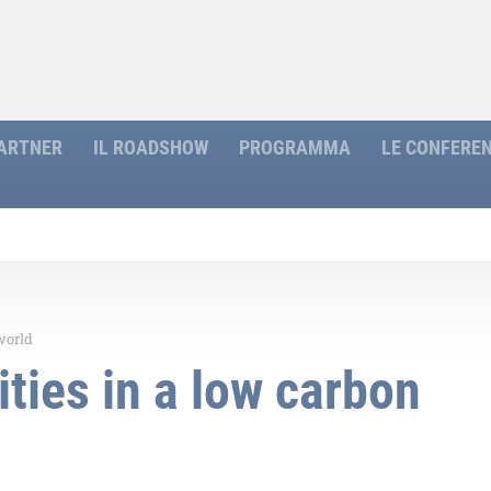
ARTNER
IL ROADSHOW
PROGRAMMA
LE CONFERE
world
ties in a low carbon