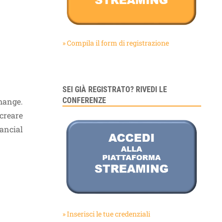
» Compila il form di registrazione
SEI GIÀ REGISTRATO? RIVEDI LE
CONFERENZE
change.
creare
ancial
» Inserisci le tue credenziali