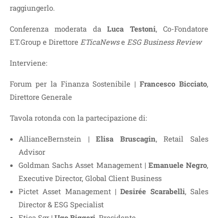
raggiungerlo.
Conferenza moderata da
Luca Testoni
, Co-Fondatore
ET.Group e Direttore
ETicaNews
e
ESG Business Review
Interviene:
Forum per la Finanza Sostenibile |
Francesco Bicciato
,
Direttore Generale
Tavola rotonda con la partecipazione di:
AllianceBernstein |
Elisa Bruscagin
, Retail Sales
Advisor
Goldman Sachs Asset Management |
Emanuele Negro
,
Executive Director, Global Client Business
Pictet Asset Management |
Desirée Scarabelli
, Sales
Director & ESG Specialist
Etica Sgr |
Ugo Biggeri
, Presidente