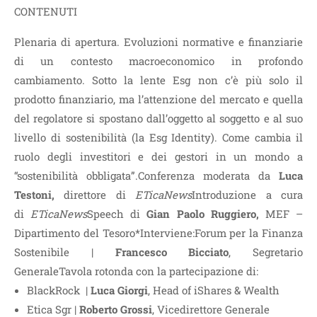
CONTENUTI
Plenaria di apertura. Evoluzioni normative e finanziarie
di un contesto macroeconomico in profondo
cambiamento. Sotto la lente Esg non c’è più solo il
prodotto finanziario, ma l’attenzione del mercato e quella
del regolatore si spostano dall’oggetto al soggetto e al suo
livello di sostenibilità (la Esg Identity). Come cambia il
ruolo degli investitori e dei gestori in un mondo a
“sostenibilità obbligata”.Conferenza moderata da
Luca
Testoni,
direttore di
ETicaNews
Introduzione a cura
di
ETicaNews
Speech di
Gian Paolo Ruggiero,
MEF –
Dipartimento del Tesoro*Interviene:Forum per la Finanza
Sostenibile |
Francesco Bicciato
, Segretario
GeneraleTavola rotonda con la partecipazione di:
BlackRock |
Luca Giorgi
, Head of iShares & Wealth
Etica Sgr |
Roberto Grossi
, Vicedirettore Generale